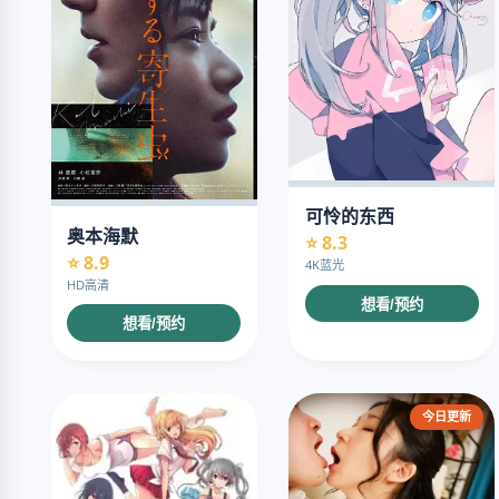
可怜的东西
奥本海默
⭐ 8.3
⭐ 8.9
4K蓝光
HD高清
想看/预约
想看/预约
今日更新