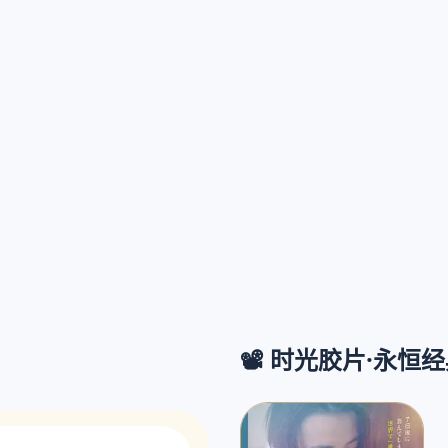
📽️ 时光胶片·永恒