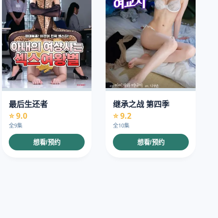
最后生还者
继承之战 第四季
⭐ 9.0
⭐ 9.2
全9集
全10集
想看/预约
想看/预约