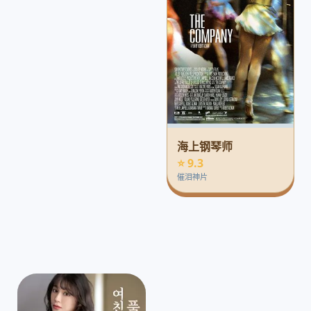
海上钢琴师
⭐ 9.3
催泪神片