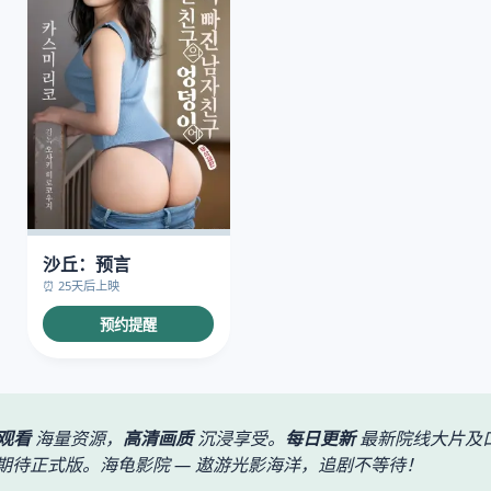
沙丘：预言
⏰ 25天后上映
预约提醒
观看
海量资源，
高清画质
沉浸享受。
每日更新
最新院线大片及
待正式版。海龟影院 — 遨游光影海洋，追剧不等待！