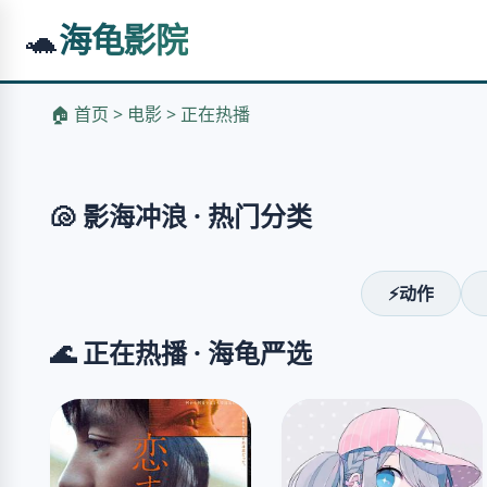
🐢
海龟影院
《哥斯拉-1.0》
日本战后废墟，巨兽震撼降临
🏠 首页 > 电影 > 正在热播
立即观看
❮
🐚 影海冲浪 · 热门分类
⚡动作
🌊 正在热播 · 海龟严选