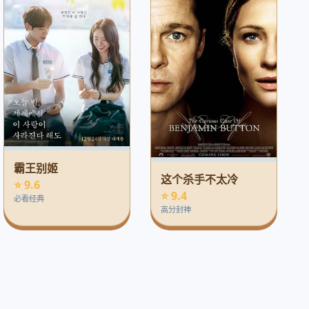
霸王别姬
这个杀手不太冷
⭐ 9.6
⭐ 9.4
必看经典
高分封神