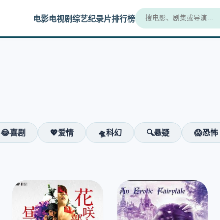
电影
电视剧
综艺
纪录片
排行榜
😂喜剧
💖爱情
🛸科幻
🔍悬疑
😱恐怖