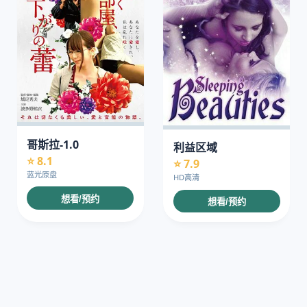
哥斯拉-1.0
利益区域
⭐ 8.1
⭐ 7.9
蓝光原盘
HD高清
想看/预约
想看/预约