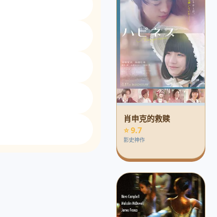
肖申克的救赎
⭐ 9.7
影史神作