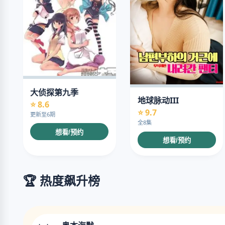
大侦探第九季
地球脉动III
⭐ 8.6
⭐ 9.7
更新至6期
全8集
想看/预约
想看/预约
🏆 热度飙升榜